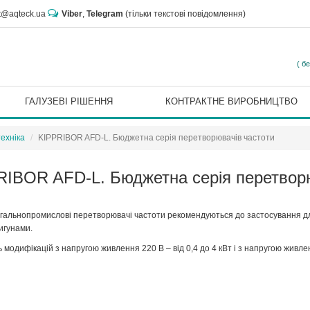
rt@aqteck.ua
Viber
,
Telegram
(тільки текстові повідомлення)
( б
ГАЛУЗЕВІ РІШЕННЯ
КОНТРАКТНЕ ВИРОБНИЦТВО
ехніка
KIPPRIBOR AFD-L. Бюджетна серія перетворювачів частоти
RIBOR AFD-L. Бюджетна серія перетворю
агальнопромислові перетворювачі частоти рекомендуються до застосування д
игунами.
 модифікацій з напругою живлення 220 В – від 0,4 до 4 кВт і з напругою живленн