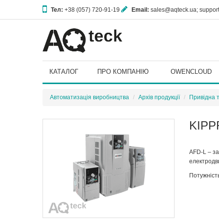
Тел:
+38 (057) 720-91-19
Email:
sales@aqteck.ua; suppo
61153, м. Харків, вул. Гвардійців Широнінців, 3А
КАТАЛОГ
ПРО КОМПАНІЮ
OWENCLOUD
Автоматизація виробництва
Архів продукції
Привідна т
KIPP
AFD-L – з
електродв
Потужність