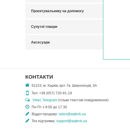
Проектувальнику на допомогу
Супутні товари
Аксесуари
КОНТАКТИ
61153, м. Харків, вул. Гв. Широнінців, 3А
Тел:
+38 (057) 720-91-19
Viber
,
Telegram
(тільки текстові повідомлення)
Пн-Пт з 9:00 до 17:30
Відділ продажу:
sales@aqteck.ua
Тех.підтримка:
support@aqteck.ua