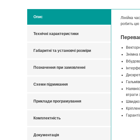
Опис
Лінійка ча
робить цю
Технічні характеристики
Переваг
Векторн
Габаритні та установчі розміри
Знімна 
Вбудова
Позначення при замовленні
Інтерфе
Дискрет
Гальмів
Схеми підмикання
Наявніс
втрати 
Приклади програмування
Швидкоз
Кріплен
Гаранті
Комплектність
Документація