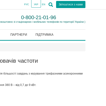
Зв'язатися з нами
РУС
УКР
EN
0-800-21-01-96
езкоштовно зі стаціонарних і мобільних телефонів по території України )
ПАРТНЕРИ
ПІДТРИМКА
вачів частоти
ля більшості завдань з керування трифазними асинхронними
я 380 В – від 0,7 до 9 кВт.