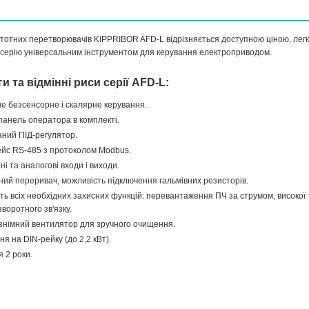
стотних перетворювачів KIPPRIBOR AFD-L відрізняється доступною ціною, легк
 серію універсальним інструментом для керування електроприводом.
и та відмінні риси серії AFD-L:
е безсенсорне і скалярне керування.
панель оператора в комплекті.
ний ПІД-регулятор.
йс RS-485 з протоколом Modbus.
ні та аналогові входи і виходи.
ний переривач, можливість підключення гальмівних резисторів.
ть всіх необхідних захисних функцій: перевантаження ПЧ за струмом, високої т
зворотного зв'язку.
німний вентилятор для зручного очищення.
ня на DIN-рейку (до 2,2 кВт).
я 2 роки.