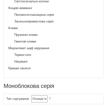
Світлосигнальні колони
Кінцеві вимикачі
Пиловологозахищена серія
Загальнопромислова серія
Клеми
Пружинні клеми
Гвинтові клеми
Мікроклімат шаф керування
Термостати
Нагрівачі
Кришки захисні
Моноблокова серія
Тип сортування