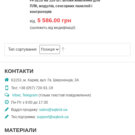
FPS210 на 120 Вт. Блоки живлення для
ПЛК, модулів, сенсорних панелей і
контролерів
5 586.00 грн
від
(залежить від модифікації)
Тип сортування
КОНТАКТИ
61153, м. Харків, вул. Гв. Широнінців, 3А
Тел:
+38 (057) 720-91-19
Viber
,
Telegram
(тільки текстові повідомлення)
Пн-Пт з 9:00 до 17:30
Відділ продажу:
sales@aqteck.ua
Тех.підтримка:
support@aqteck.ua
МАТЕРІАЛИ