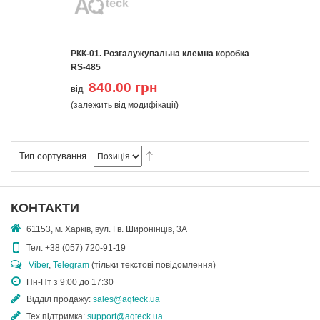
РКК-01. Розгалужувальна клемна коробка
RS-485
840.00 грн
від
(залежить від модифікації)
Тип сортування
КОНТАКТИ
61153, м. Харків, вул. Гв. Широнінців, 3А
Тел:
+38 (057) 720-91-19
Viber
,
Telegram
(тільки текстові повідомлення)
Пн-Пт з 9:00 до 17:30
Відділ продажу:
sales@aqteck.ua
Тех.підтримка:
support@aqteck.ua