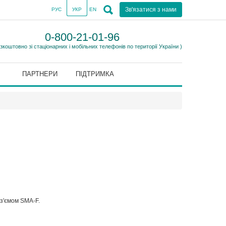
Зв'язатися з нами
РУС
УКР
EN
0-800-21-01-96
езкоштовно зі стаціонарних і мобільних телефонів по території України )
ПАРТНЕРИ
ПІДТРИМКА
з'ємом SMA-F.