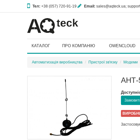
Тел:
+38 (057) 720-91-19
Email:
sales@aqteck.ua; suppo
61153, м. Харків, вул. Гвардійців Широнінців, 3А
КАТАЛОГ
ПРО КОМПАНІЮ
OWENCLOUD
Автоматизація виробництва
Пристрої зв'язку
Модеми
АНТ-
Доступні
Замовити
ВИРОБН
Застосову