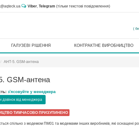
rt@aqteck.ua
Viber
,
Telegram
(тільки текстові повідомлення)
( б
ГАЛУЗЕВІ РІШЕННЯ
КОНТРАКТНЕ ВИРОБНИЦТВО
АНТ-5. GSM-антена
5. GSM-антена
сть:
з'ясовуйте у менеджера
 дзвінок від менеджера
ИЦТВО ТИМЧАСОВО ПРИЗУПИНЕНО
ється спільно з модемом ПМ01 та модемами інших виробників, які оснащені ро