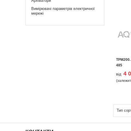
Архіватори
Вимірювачі параметрів електричної
мережі
ТРМ200.
485
4 
від
(залежит
Тип сор