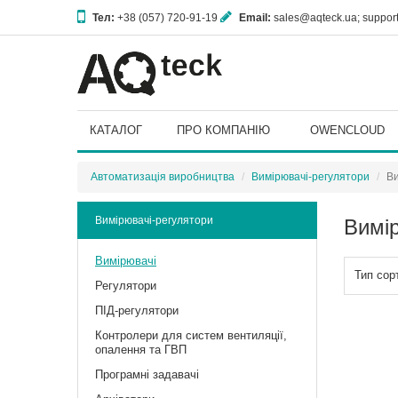
Тел:
+38 (057) 720-91-19
Email:
sales@aqteck.ua; suppo
61153, м. Харків, вул. Гвардійців Широнінців, 3А
КАТАЛОГ
ПРО КОМПАНІЮ
OWENCLOUD
Автоматизація виробництва
Вимірювачі-регулятори
Ви
Вимірювачі-регулятори
Вимі
Вимірювачі
Тип сор
Регулятори
ПІД-регулятори
Контролери для систем вентиляції,
опалення та ГВП
Програмні задавачі