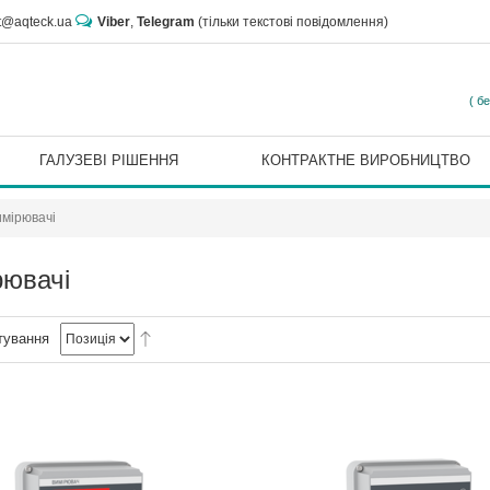
rt@aqteck.ua
Viber
,
Telegram
(тільки текстові повідомлення)
( б
ГАЛУЗЕВІ РІШЕННЯ
КОНТРАКТНЕ ВИРОБНИЦТВО
мірювачі
рювачі
тування