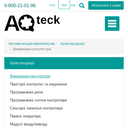
0-800-21-01-96
Зв'язатися з нами
РУС
УКР
EN
Автоматизація виробництва
Архів продукції
Вимірювачі-регулятори
Архів продукції
Вимірювачі-регулятори
Пристрої контролю та керування
Програмовані реле
Програмовані логічні контролери
Сенсорні панельні контролери
Панелі оператора
Модулі вводу/виводу