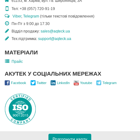
61153, м. Харків, вул. Гв. Широнінців, 3А
Тел:
+38 (057) 720-91-19
Viber
,
Telegram
(тільки текстові повідомлення)
Пн-Пт з 9:00 до 17:30
Відділ продажу:
sales@aqteck.ua
Тех.підтримка:
support@aqteck.ua
МАТЕРІАЛИ
Прайс
АКУТЕК У СОЦІАЛЬНИХ МЕРЕЖАХ
Facebook
Twitter
LinkedIn
Youtube
Telegram
Розгорнути карту