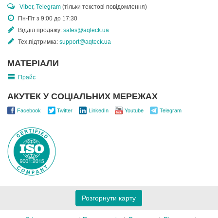
Viber
,
Telegram
(тільки текстові повідомлення)
Пн-Пт з 9:00 до 17:30
Відділ продажу:
sales@aqteck.ua
Тех.підтримка:
support@aqteck.ua
МАТЕРІАЛИ
Прайс
АКУТЕК У СОЦІАЛЬНИХ МЕРЕЖАХ
Facebook
Twitter
LinkedIn
Youtube
Telegram
Розгорнути карту