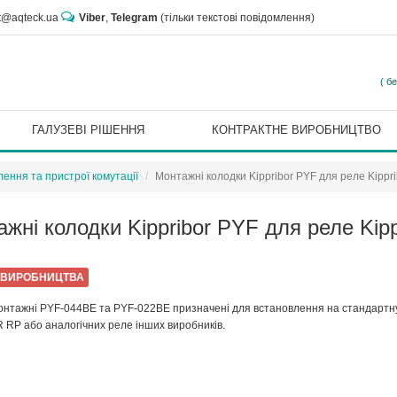
rt@aqteck.ua
Viber
,
Telegram
(тільки текстові повідомлення)
( б
ГАЛУЗЕВІ РІШЕННЯ
КОНТРАКТНЕ ВИРОБНИЦТВО
ення та пристрої комутації
Монтажні колодки Kippribor PYF для реле Kippr
жні колодки Kippribor PYF для реле Kipp
 ВИРОБНИЦТВА
онтажні PYF-044BE та PYF-022BE призначені для встановлення на стандартну
 RP або аналогічних реле інших виробників.