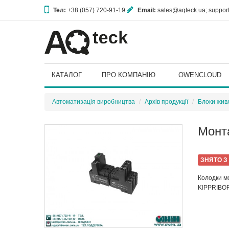
Тел:
+38 (057) 720-91-19
Email:
sales@aqteck.ua; suppo
61153, м. Харків, вул. Гвардійців Широнінців, 3А
КАТАЛОГ
ПРО КОМПАНІЮ
OWENCLOUD
Автоматизація виробництва
Архів продукції
Блоки живл
Монта
ЗНЯТО З
Колодки м
KIPPRIBOR