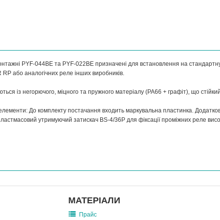
онтажні PYF-044BE та PYF-022BE призначені для встановлення на стандартну
RP або аналогічних реле інших виробників.
ться із негорючого, міцного та пружного матеріалу (PA66 + графіт), що стійки
 елементи: До комплекту постачання входить маркувальна пластинка. Додатко
ластмасовий утримуючий затискач BS-4/36P для фіксації проміжних реле вис
МАТЕРІАЛИ
Прайс