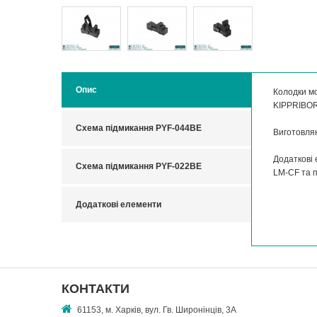
Опис
Колодки м
KIPPRIBOR 
Схема підмикання PYF-044BE
Виготовляю
Додаткові
Схема підмикання PYF-022BE
LM-CF та п
Додаткові елементи
КОНТАКТИ
61153, м. Харків, вул. Гв. Широнінців, 3А