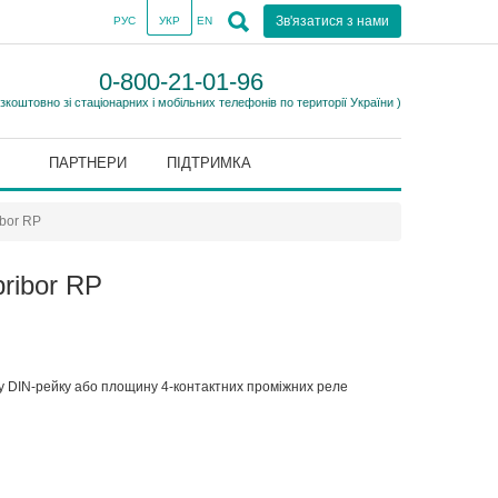
Зв'язатися з нами
РУС
УКР
EN
0-800-21-01-96
езкоштовно зі стаціонарних і мобільних телефонів по території України )
ПАРТНЕРИ
ПІДТРИМКА
ibor RP
ribor RP
 DIN-рейку або площину 4-контактних проміжних реле