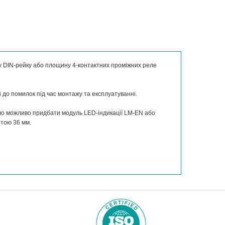
 DIN-рейку або площину 4-контактних проміжних реле
й до помилок під час монтажу та експлуатуванні.
во можливо придбати модуль LED-індикації LM-EN або
отою 36 мм.