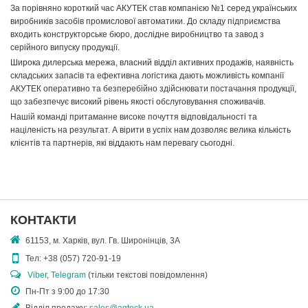
За порівняно короткий час АКУТЕК став компанією №1 серед українських
виробників засобів промислової автоматики. До складу підприємства
входить конструкторське бюро, дослідне виробництво та завод з
серійного випуску продукції.
Широка дилерська мережа, власний відділ активних продажів, наявність
складських запасів та ефективна логістика дають можливість компанії
АКУТЕК оперативно та безперебійно здійснювати постачання продукції,
що забезпечує високий рівень якості обслуговування споживачів.
Нашій команді притаманне високе почуття відповідальності та
націленість на результат. А вірити в успіх нам дозволяє велика кількість
клієнтів та партнерів, які віддають нам перевагу сьогодні.
КОНТАКТИ
61153, м. Харків, вул. Гв. Широнінців, 3А
Тел:
+38 (057) 720-91-19
Viber
,
Telegram
(тільки текстові повідомлення)
Пн-Пт з 9:00 до 17:30