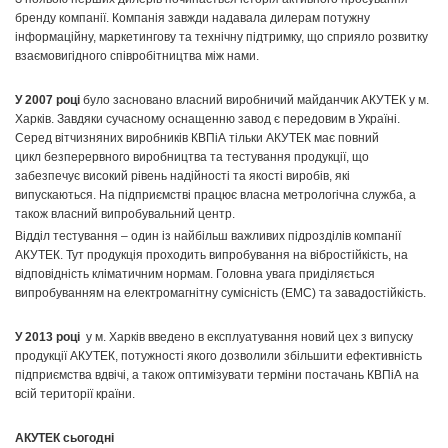
бренду компанії. Компанія завжди надавала дилерам потужну
інформаційну, маркетингову та технічну підтримку, що сприяло розвитку
взаємовигідного співробітництва між нами.
У 2007 році
було засновано власний виробничий майданчик АКУТЕК у м.
Харків. Завдяки сучасному оснащенню завод є передовим в Україні.
Серед вітчизняних виробників КВПіА тільки АКУТЕК має повний
цикл безперервного виробництва та тестування продукції, що
забезпечує високий рівень надійності та якості виробів, які
випускаються. На підприємстві працює власна метрологічна служба, а
також власний випробувальний центр.
Відділ тестування – один із найбільш важливих підрозділів компанії
АКУТЕК. Тут продукція проходить випробування на вібростійкість, на
відповідність кліматичним нормам. Головна увага приділяється
випробуванням на електромагнітну сумісність (ЕМС) та завадостійкість.
У 2013 році
у м. Харків введено в експлуатування новий цех з випуску
продукції АКУТЕК, потужності якого дозволили збільшити ефективність
підприємства вдвічі, а також оптимізувати терміни постачань КВПіА на
всій території країни.
АКУТЕК сьогодні