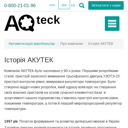
0-800-21-01-96
Зв'язатися з нами
РУС
УКР
EN
Автоматизація виробництва
Про компанію
Історія АКУТЕК
Історія АКУТЕК
Компанію АКУТЕК було засновано у 90-х роках. Першими розробками
стали: пристрій захисного вимикання трьохфазного двигуна УЗОТЭ-2У,
пристрої контролю рівня, вимірювачі-регулятори температури. Було
створено відділ нових розробок, який одразу взяв курс на створення
своїх власних пристроїв на основі сучасної елементної бази: в
асортименті нашого підприємства з’явились пристрої контролю рівня,
покажчики температури, а потім й перший мікропроцесорний регулятор
температури.
1997 рік
. Початок формування та розвитку дилерської мережі в Україні.
З появою перших дилерів починається історія активного просування