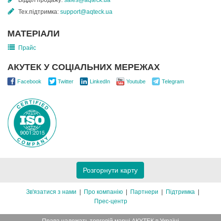
Відділ продажу:
sales@aqteck.ua
Тех.підтримка:
support@aqteck.ua
МАТЕРІАЛИ
Прайс
АКУТЕК У СОЦІАЛЬНИХ МЕРЕЖАХ
Facebook
Twitter
LinkedIn
Youtube
Telegram
Розгорнути карту
Зв'язатися з нами
Про компанію
Партнери
Підтримка
Прес-центр