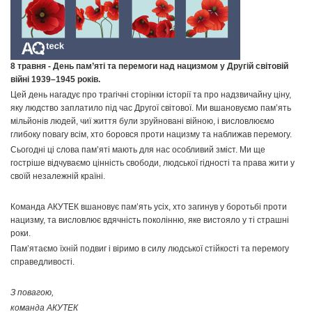
8 травня - День пам’яті та перемоги над нацизмом у Другій світовій
війні 1939–1945 років.
Цей день нагадує про трагічні сторінки історії та про надзвичайну ціну,
яку людство заплатило під час Другої світової. Ми вшановуємо пам’ять
мільйонів людей, чиї життя були зруйновані війною, і висловлюємо
глибоку повагу всім, хто боровся проти нацизму та наближав перемогу.
Сьогодні ці слова пам’яті мають для нас особливий зміст. Ми ще
гостріше відчуваємо цінність свободи, людської гідності та права жити у
своїй незалежній країні.
Команда АКУТЕК вшановує пам’ять усіх, хто загинув у боротьбі проти
нацизму, та висловлює вдячність поколінню, яке вистояло у ті страшні
роки.
Пам’ятаємо їхній подвиг і віримо в силу людської стійкості та перемогу
справедливості.
З повагою,
команда АКУТЕК