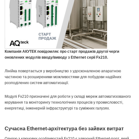
Компанія АКУТЕК повідомляє про старт продажів другої черги
оновлених модулів вводу/виводу з Ethernet серії Fx210.
Лінійка повертається у виробництво з удосконаленою апаратною
частиною та розширеними можливостями для побудови надійних
розподілених систем автоматизації.
Модулі Fx210 призначені для роботи у складі мереж автоматизованого
керування та моніторингу технологічних процесів у промисловості,
енергетиці, інженерній інфраструктурі та суміжних галузях.
Сучасна Ethernet-архітектура без зайвих витрат
Однією з ключових особливостей Fx210 є здвоєний Ethernet-порт, який