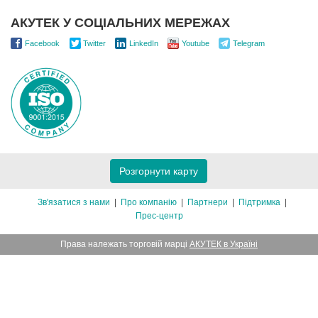
АКУТЕК У СОЦІАЛЬНИХ МЕРЕЖАХ
Facebook
Twitter
LinkedIn
Youtube
Telegram
Розгорнути карту
Зв'язатися з нами
Про компанію
Партнери
Підтримка
Прес-центр
Права належать торговій марці
АКУТЕК в Україні