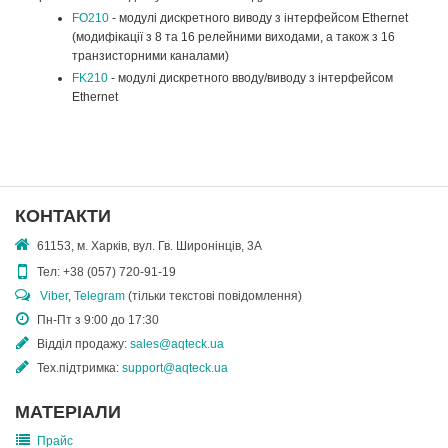
FO210
- модулі дискретного виводу з інтерфейсом Ethernet
(модифікації з 8 та 16 релейними виходами, а також з 16
транзисторними каналами)
FK210
- модулі дискретного вводу/виводу з інтерфейсом
Ethernet
КОНТАКТИ
61153, м. Харків, вул. Гв. Широнінців, 3А
Тел:
+38 (057) 720-91-19
Viber
,
Telegram
(тільки текстові повідомлення)
Пн-Пт з 9:00 до 17:30
Відділ продажу:
sales@aqteck.ua
Тех.підтримка:
support@aqteck.ua
МАТЕРІАЛИ
Прайс