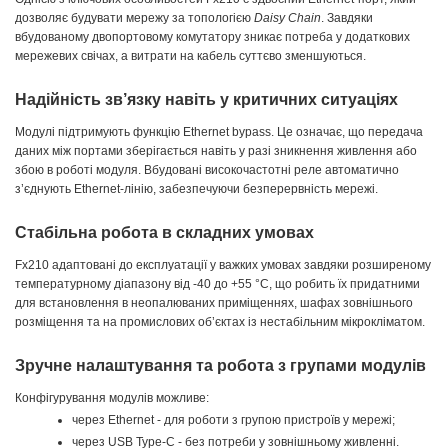
дозволяє будувати мережу за топологією
Daisy Chain
. Завдяки
вбудованому двопортовому комутатору зникає потреба у додаткових
мережевих свічах, а витрати на кабель суттєво зменшуються.
Надійність зв’язку навіть у критичних ситуаціях
Модулі підтримують функцію Ethernet bypass. Це означає, що передача
даних між портами зберігається навіть у разі зникнення живлення або
збою в роботі модуля. Вбудовані високочастотні реле автоматично
з’єднують Ethernet-лінію, забезпечуючи безперервність мережі.
Стабільна робота в складних умовах
Fx210 адаптовані до експлуатації у важких умовах завдяки розширеному
температурному діапазону від -40 до +55 °C, що робить їх придатними
для встановлення в неопалюваних приміщеннях, шафах зовнішнього
розміщення та на промислових об’єктах із нестабільним мікрокліматом.
Зручне налаштування та робота з групами модулів
Конфігурування модулів можливе:
через Ethernet - для роботи з групою пристроїв у мережі;
через USB Type-C - без потреби у зовнішньому живленні.