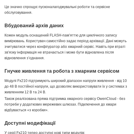
Це значно спрощує пусконалагоджувальні роботи та сервісне
обслуговування.
Вбудований архів даних
Кожен модуль оснащений FLASH-пам’яттю для циклічного запису
вимірювань. Користувач самостійно задає період архівації. Дані можуть
зчитуватися через конфігуратор або хмарний сервіс. Навіть при втраті
зв’язку інформація не втрачається і може бути відновлена після
відновлення з’єднання.
Гнучке живлення та
робота з
хмар
ним сервісом
Модулі Fx210 підтримують широкий діапазон напруги живлення - від 10
до 48 В постійної напруги, що дозволяє використовувати їх у системах з
живленням 12 В та 24 В.
Також реалізована пряма підтримка хмарного сервісу OwenCloud - без
потреби у додаткових мережевих шлюзах. Підключення до хмари
відбувається «з коробки».
Доступні модифікації
У серії Fx210 тепео доступні нові типи модулів: