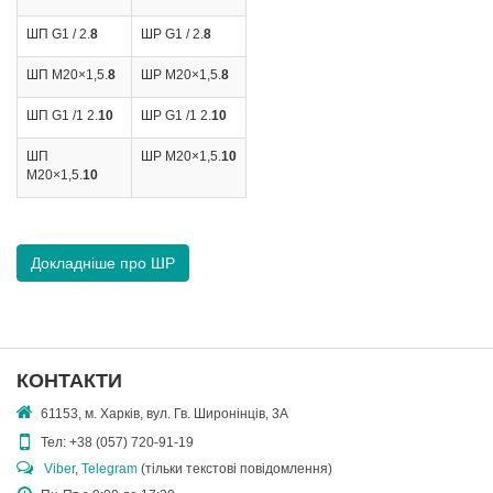
ШП G1 / 2.
8
ШР G1 / 2.
8
ШП M20×1,5.
8
ШР M20×1,5.
8
ШП G1 /1 2.
10
ШР G1 /1 2.
10
ШП
ШР M20×1,5.
10
M20×1,5.
10
Докладніше про ШР
КОНТАКТИ
61153, м. Харків, вул. Гв. Широнінців, 3А
Тел:
+38 (057) 720-91-19
Viber
,
Telegram
(тільки текстові повідомлення)