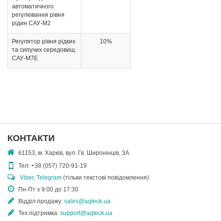
автоматичного
регулювання рівня
рідин САУ-М2
Регулятор рівня рідких
10%
та сипучих середовищ
САУ-М7Е
КОНТАКТИ
61153, м. Харків, вул. Гв. Широнінців, 3А
Тел:
+38 (057) 720-91-19
Viber
,
Telegram
(тільки текстові повідомлення)
Пн-Пт з 9:00 до 17:30
Відділ продажу:
sales@aqteck.ua
Тех.підтримка:
support@aqteck.ua