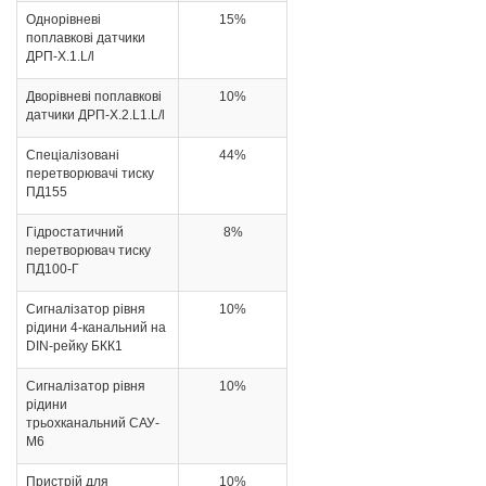
Однорівневі
15%
поплавкові датчики
ДРП-Х.1.L/l
Дворівневі поплавкові
10%
датчики ДРП-Х.2.L1.L/l
Спеціалізовані
44%
перетворювачі тиску
ПД155
Гідростатичний
8%
перетворювач тиску
ПД100-Г
Сигналізатор рівня
10%
рідини 4-канальний на
DIN-рейку БКК1
Сигналізатор рівня
10%
рідини
трьохканальний САУ-
М6
Пристрій для
10%