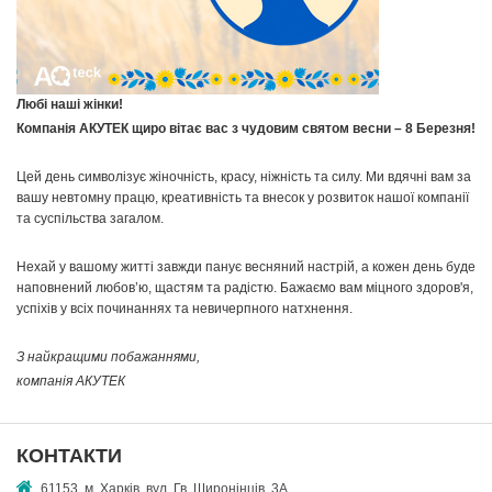
Любі наші жінки!
Компанія АКУТЕК щиро вітає вас з чудовим святом весни – 8 Березня!
Цей день символізує жіночність, красу, ніжність та силу. Ми вдячні вам за
вашу невтомну працю, креативність та внесок у розвиток нашої компанії
та суспільства загалом.
Нехай у вашому житті завжди панує весняний настрій, а кожен день буде
наповнений любов’ю, щастям та радістю. Бажаємо вам міцного здоров'я,
успіхів у всіх починаннях та невичерпного натхнення.
З найкращими побажаннями,
компанія АКУТЕК
КОНТАКТИ
61153, м. Харків, вул. Гв. Широнінців, 3А