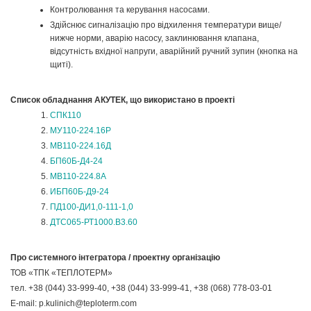
Контролювання та керування насосами.
Здійснює сигналізацію про відхилення температури вище/
нижче норми, аварію насосу, заклинювання клапана,
відсутність вхідної напруги, аварійний ручний зупин (кнопка на
щиті).
Список обладнання АКУТЕК, що використано в проекті
СПК110
МУ110-224.16Р
МВ110-224.16Д
БП60Б-Д4-24
МВ110-224.8А
ИБП60Б-Д9-24
ПД100-ДИ1,0-111-1,0
ДТС065-РТ1000.В3.60
Про системного інтегратора / проектну організацію
ТОВ «ТПК «ТЕПЛОТЕРМ»
тел. +38 (044) 33-999-40, +38 (044) 33-999-41, +38 (068) 778-03-01
E-mail: p.kulinich@teploterm.com