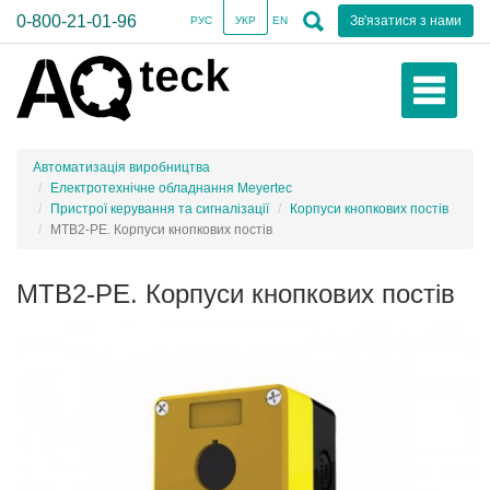
0-800-21-01-96
Зв'язатися з нами
РУС
УКР
EN
Автоматизація виробництва
Електротехнічне обладнання Meyertec
Пристрої керування та сигналізації
Корпуси кнопкових постів
MTB2-PE. Корпуси кнопкових постів
MTB2-PE. Корпуси кнопкових постів