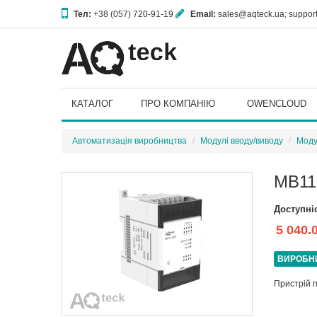
Тел:
+38 (057) 720-91-19
Email:
sales@aqteck.ua; suppo
61153, м. Харків, вул. Гвардійців Широнінців, 3А
КАТАЛОГ
ПРО КОМПАНІЮ
OWENCLOUD
Автоматизація виробництва
Модулі вводу/виводу
Моду
МВ11
Доступні
5 040.
ВИРОБН
Пристрій 