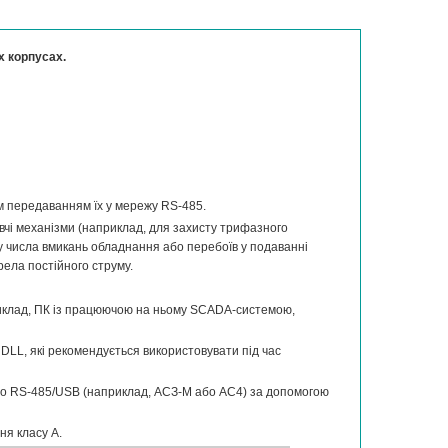
х корпусах.
м передаванням їх у мережу RS-485.
чі механізми (наприклад, для захисту трифазного
нку числа вмикань обладнання або перебоїв у подаванні
ела постійного струму.
иклад, ПК із працюючою на ньому SCADA-системою,
LL, які рекомендується використовувати під час
бо RS-485/USB (наприклад, АСЗ-М або АС4) за допомогою
ня класу А.