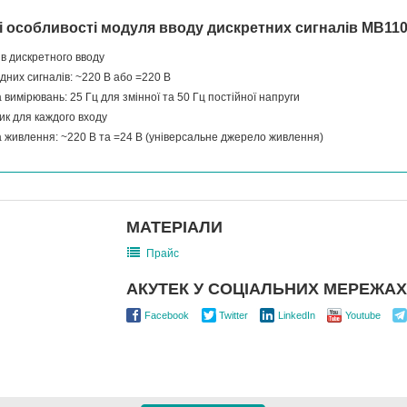
і особливості модуля вводу дискретних сигналів МВ11
ів дискретного вводу
ідних сигналів: ~220 В або =220 В
 вимірювань: 25 Гц для змінної та 50 Гц постійної напруги
ик для каждого входу
 живлення: ~220 В та =24 В (універсальне джерело живлення)
МАТЕРІАЛИ
Прайс
АКУТЕК У СОЦІАЛЬНИХ МЕРЕЖАХ
Facebook
Twitter
LinkedIn
Youtube