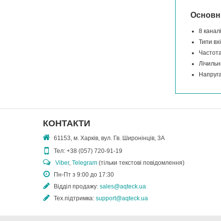
Основн
8 канал
Типи вх
Частота
Лічильн
Напруга
КОНТАКТИ
61153, м. Харків, вул. Гв. Широнінців, 3А
Тел:
+38 (057) 720-91-19
Viber
,
Telegram
(тільки текстові повідомлення)
Пн-Пт з 9:00 до 17:30
Відділ продажу:
sales@aqteck.ua
Тех.підтримка:
support@aqteck.ua