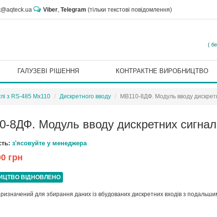
rt@aqteck.ua
Viber
,
Telegram
(тільки текстові повідомлення)
( б
ГАЛУЗЕВІ РІШЕННЯ
КОНТРАКТНЕ ВИРОБНИЦТВО
лі з RS-485 Мх110
Дискретного вводу
МВ110-8ДФ. Модуль вводу дискретн
0-8ДФ. Модуль вводу дискретних сигнал
сть:
з'ясовуйте у менеджера
00 грн
ИЦТВО ВІДНОВЛЕНО
призначений для збирання даних із вбудованих дискретних входів з подальши