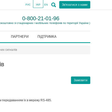
Зв'язатися з нами
РУС
УКР
EN
0-800-21-01-96
езкоштовно зі стаціонарних і мобільних телефонів по території України )
ПАРТНЕРИ
ПІДТРИМКА
их сигналів
ів
Замовити
м передаванням їх в мережу RS-485.