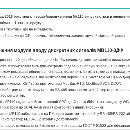
да 2016 року модулі вводу/виводу лінійки Мх110 випускаються в оновлени
собливості нового корпусу:
и з гвинтами, що не випадають.
ий доступ до DIP-перемикачів/перемичок завдяки зручній відкидній кришці.
чення модуля вводу дискретних сигналів МВ110-8ДФ
ризначений для збирання даних із вбудованих дискретних входів з подальши
оже використовуватись для контролю подавання напруги живлення на виконав
тодом реєстрації обриву однієї із фаз, яка живить його), а також для підраху
лення на обладнання, що живиться від мережі 220 В частотою 50 Гц або джер
цює у мережі RS-485 за протоколами ModBus-RTU, ModBus-ASCII, DCON.
є Майстром мережі, тому мережа RS-485 повинна мати Майстер мережі, напр
або регулятор.
їв МВ110 надається безкоштовний ОРС-драйвер та бібліотека стандарту WIN D
я пристрою до SCADA-систем та контролерів інших виробників.
вання МВ110 здійснюється на ПК через адаптер інтерфейсу RS-485/RS-232 а
Конфігуратор М110», що входить до комплекту.
ідповідає вимогам за стійкістю до впливу завад за ГОСТ Р 51522 для обладнан