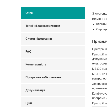
Опис
З листопа
Відмінні о
Клемник
Технічні характеристики
Спрощен
Схеми підмикання
Призна
Пристрій п
FAQ
Пристрій м
двигуна ме
електрожив
Комплектність
МВ110 пра
МВ110 не 
Програмне забезпечення
контролер 
До пристро
підмиканн
Документація
Конфігуру
програми «
Ціни
Пристрій в