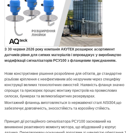
З 30 червня 2026 року компанія АКУТЕК розширює асортимент
датчиків рівня для сипких матеріалів і впроваджує у виробництво
модифікації сигналізаторів РСУ100 з фланцевим приєднанням.
Нове конструктивне рішення розроблене для об'єктів, де стандартне
різьбове кріплення є неефективним або незручним через специфіку
конструкції великих технологічних ємностей. Наявність фланця значно
спрощує та прискорює процес монтажу пристроїв на промислових
силосах, бункерах та великогабаритних резервуарах.
Монтажний фланець виготовляється із нержавіючої сталі AISI304,що
забезпечує довговічність, зносостійкість та корозійну стійкість.
Принцип дії ротаційного сигналізатора РСУ100 заснований на
виникненні реактивного моменту мотора, що вбудований у корпус
датчика. Перетворювач оснащений лопатями зі швидкістю обертання 1