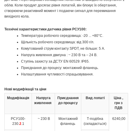
об/хв. Коли продукт досягає рівня лопатей, він блокує їх обертання,
створюючи реактивний момент і подаючи сигнал для перемикання
вихідного кола.
Технічні характеристики датчика рівня РСУ100:
Температура робочого середовища: -20 ... +80°С.
Щільність робочого середовища: від 300 г/л.
Комутований струм контакту SPDT, не більше: 5 А.
Напруга живлення двигуна : ~ 230 В та ⎓ 24 В.
Ступінь захисту за ДСТУ EN 60529: IP65.
Приєднання до процесу: монтажний фланець.
Налаштування чутливості спрацьовування.
Нові модифікації та ціни
Модифікація
Напруга
Приєднання
Вид лопаті
Ціна ,
живлення
до процесу
грн з
ПДВ
РСУ100-
~ 230 В
Монтажний
Т-подібна
6240,00
230.
2
.1
фланець
(складається)