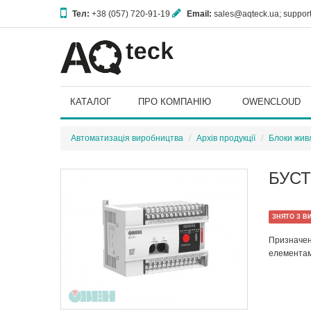
Тел:
+38 (057) 720-91-19
Email:
sales@aqteck.ua; suppo
61153, м. Харків, вул. Гвардійців Широнінців, 3А
КАТАЛОГ
ПРО КОМПАНІЮ
OWENCLOUD
Автоматизація виробництва
Архів продукції
Блоки живл
БУСТ
ЗНЯТО З В
Призначен
елементам