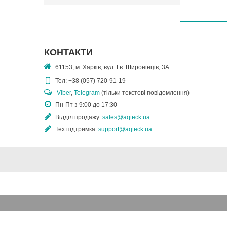
КОНТАКТИ
61153, м. Харків, вул. Гв. Широнінців, 3А
Тел:
+38 (057) 720-91-19
Viber
,
Telegram
(тільки текстові повідомлення)
Пн-Пт з 9:00 до 17:30
Відділ продажу:
sales@aqteck.ua
Тех.підтримка:
support@aqteck.ua