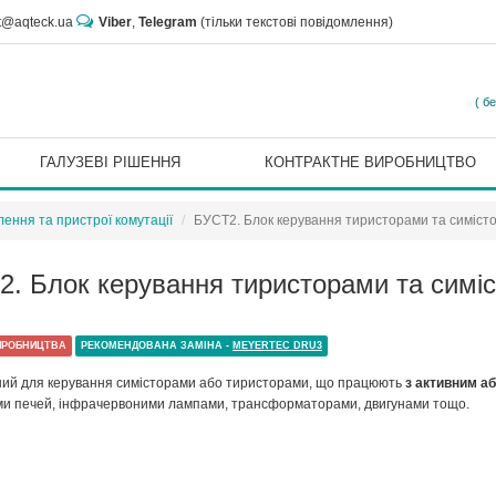
rt@aqteck.ua
Viber
,
Telegram
(тільки текстові повідомлення)
( б
ГАЛУЗЕВІ РІШЕННЯ
КОНТРАКТНЕ ВИРОБНИЦТВО
ення та пристрої комутації
БУСТ2. Блок керування тиристорами та симіст
2. Блок керування тиристорами та симі
ИРОБНИЦТВА
РЕКОМЕНДОВАНА ЗАМІНА -
MEYERTEC DRU3
ий для керування симісторами або тиристорами, що працюють
з активним а
и печей, інфрачервоними лампами, трансформаторами, двигунами тощо.