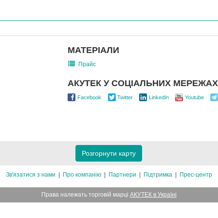
МАТЕРІАЛИ
Прайс
АКУТЕК У СОЦІАЛЬНИХ МЕРЕЖАХ
Facebook
Twitter
LinkedIn
Youtube
Розгорнути карту
Зв'язатися з нами
Про компанію
Партнери
Підтримка
Прес-центр
Права належать торговій марці
АКУТЕК в Україні