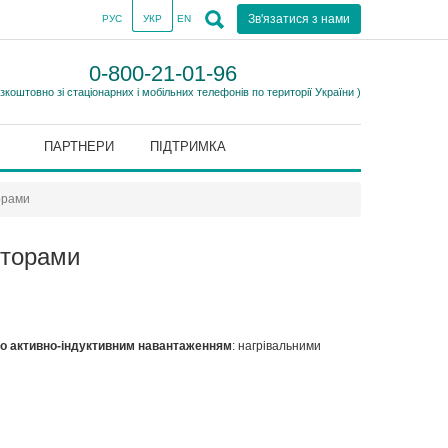
Зв'язатися з нами
РУС
УКР
EN
0-800-21-01-96
езкоштовно зі стаціонарних і мобільних телефонів по території України )
ПАРТНЕРИ
ПІДТРИМКА
орами
сторами
бо активно-індуктивним навантаженням
: нагрівальними