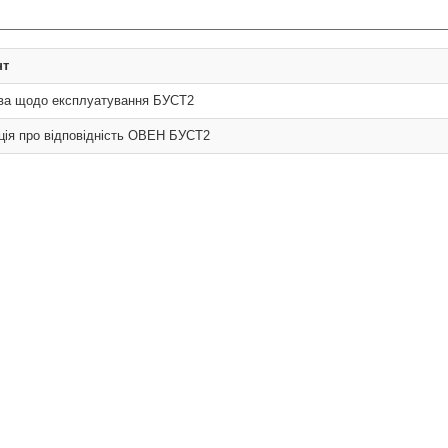
нт
ва щодо експлуатування БУСТ2
ція про відповідність ОВЕН БУСТ2