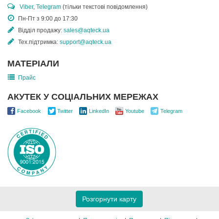
Viber
,
Telegram
(тільки текстові повідомлення)
Пн-Пт з 9:00 до 17:30
Відділ продажу:
sales@aqteck.ua
Тех.підтримка:
support@aqteck.ua
МАТЕРІАЛИ
Прайс
АКУТЕК У СОЦІАЛЬНИХ МЕРЕЖАХ
Facebook
Twitter
LinkedIn
Youtube
Telegram
Розгорнути карту