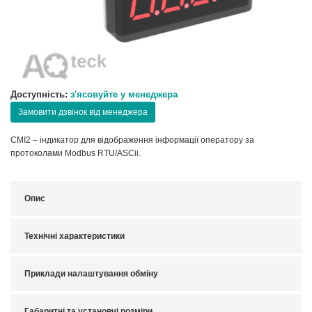
Доступність:
з'ясовуйте у менеджера
Замовити дзвінок від менеджера
СМІ2 – індикатор для відображення інформації оператору за
протоколами Modbus RTU/ASCii.
Опис
Технічні характеристики
Приклади налаштування обміну
Габаритні та установчі розміри