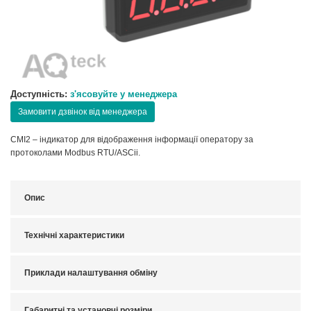
Доступність:
з'ясовуйте у менеджера
Замовити дзвінок від менеджера
СМІ2 – індикатор для відображення інформації оператору за
протоколами Modbus RTU/ASCii.
Опис
Технічні характеристики
Приклади налаштування обміну
Габаритні та установчі розміри