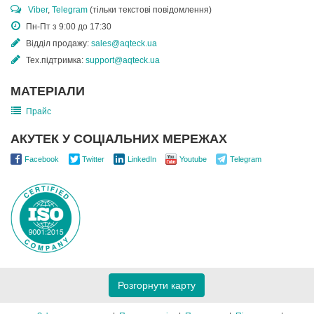
Viber
,
Telegram
(тільки текстові повідомлення)
Пн-Пт з 9:00 до 17:30
Відділ продажу:
sales@aqteck.ua
Тех.підтримка:
support@aqteck.ua
МАТЕРІАЛИ
Прайс
АКУТЕК У СОЦІАЛЬНИХ МЕРЕЖАХ
Facebook
Twitter
LinkedIn
Youtube
Telegram
Розгорнути карту