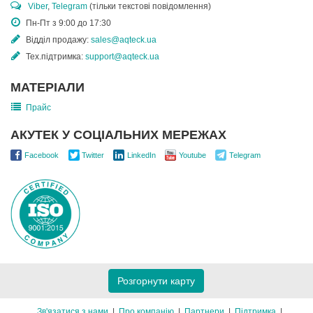
Viber
,
Telegram
(тільки текстові повідомлення)
Пн-Пт з 9:00 до 17:30
Відділ продажу:
sales@aqteck.ua
Тех.підтримка:
support@aqteck.ua
МАТЕРІАЛИ
Прайс
АКУТЕК У СОЦІАЛЬНИХ МЕРЕЖАХ
Facebook
Twitter
LinkedIn
Youtube
Telegram
Розгорнути карту
Зв'язатися з нами
Про компанію
Партнери
Підтримка