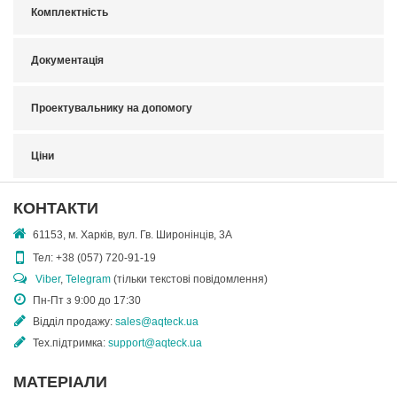
Комплектність
Документація
Проектувальнику на допомогу
Ціни
КОНТАКТИ
61153, м. Харків, вул. Гв. Широнінців, 3А
Тел:
+38 (057) 720-91-19
Viber
,
Telegram
(тільки текстові повідомлення)
Пн-Пт з 9:00 до 17:30
Відділ продажу:
sales@aqteck.ua
Тех.підтримка:
support@aqteck.ua
МАТЕРІАЛИ