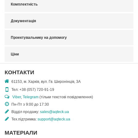
Комплектність
Документація
Проектувальнику на допомогу
Ціни
КОНТАКТИ
61153, м. Харків, вул. Гв. Широнінців, 3А
Тел:
+38 (057) 720-91-19
Viber
,
Telegram
(тільки текстові повідомлення)
Пн-Пт з 9:00 до 17:30
Відділ продажу:
sales@aqteck.ua
Тех.підтримка:
support@aqteck.ua
МАТЕРІАЛИ